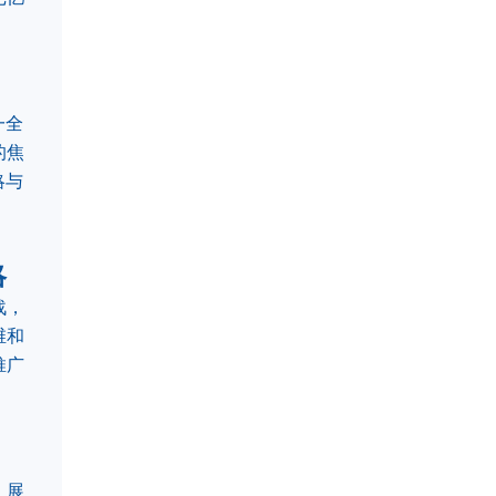
一全
的焦
略与
略
战，
维和
推广
、展