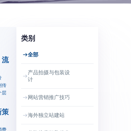
类别
全部
、流
产品拍摄与包装设
价
计
到传
个层
网站营销推广技巧
新策
海外独立站建站
消费