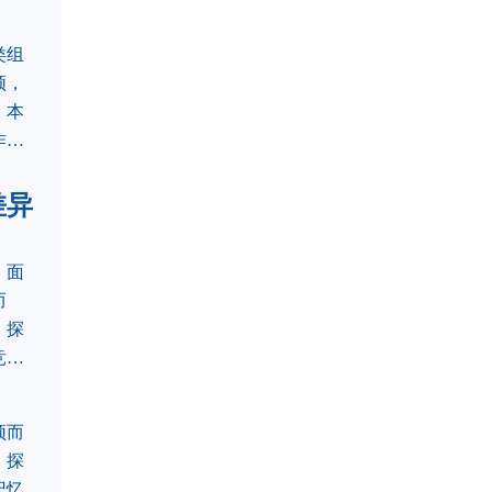
类组
频，
。本
作三
差异
，面
而
，探
竞争
颖而
，探
记忆