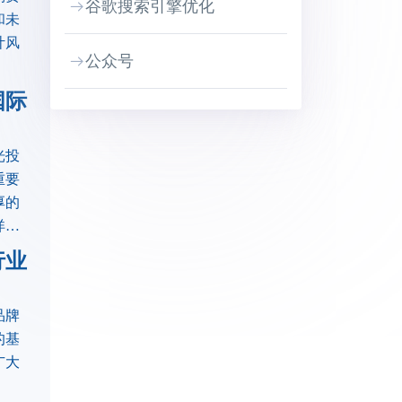
谷歌搜索引擎优化
和未
计风
公众号
国际
光投
重要
厚的
详细
行业
品牌
的基
广大