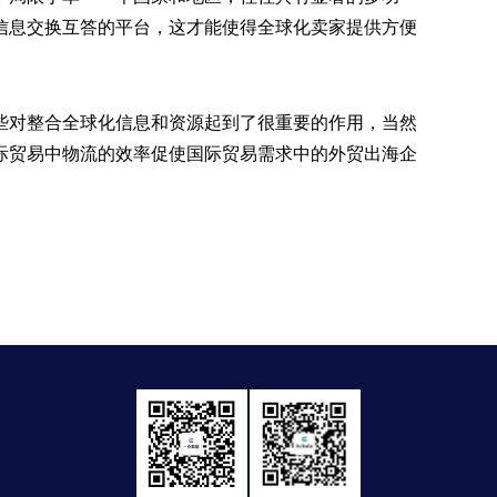
信息交换互答的平台，这才能使得全球化卖家提供方便
些对整合全球化信息和资源起到了很重要的作用，当然
际贸易中物流的效率促使国际贸易需求中的外贸出海企