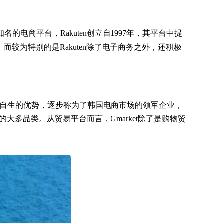
电商平台，Rakuten创立自1997年，其平台中提
为特别的是Rakuten除了电子商务之外，还积极
。
依靠自生的优势，逐步称为了韩国电商市场的领军企业，
大多品类。从贸易平台而言，Gmarket除了是购物贸