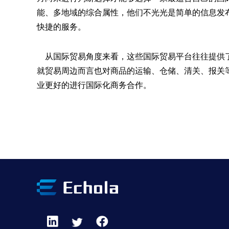
能、多地域的综合属性，他们不光光是简单的信息发
快捷的服务。
从国际贸易角度来看，这些国际贸易平台往往提供了
就贸易周边而言也对商品的运输、仓储、清关、报关
业更好的进行国际化商务合作。