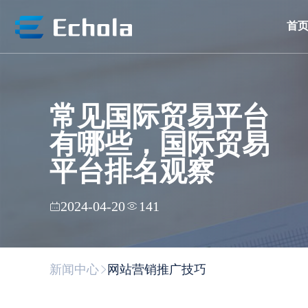
首
常见国际贸易平台
有哪些，国际贸易
平台排名观察
2024-04-20
141
新闻中心
网站营销推广技巧