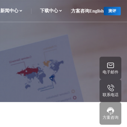
新闻中心
下载中心
方案咨询
English
测评
电子邮件
联系电话
方案咨询