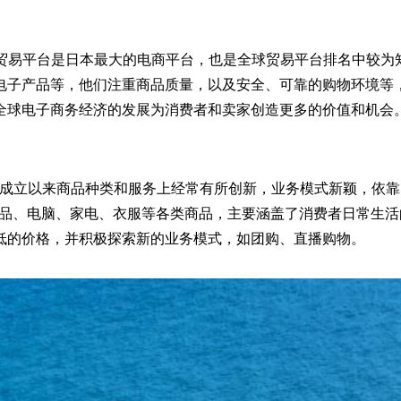
贸易平台是日本最大的电商平台，也是全球贸易平台排名中较为知名的
子产品等，他们注重商品质量，以及安全、可靠的购物环境等，而较
全球电子商务经济的发展为消费者和卖家创造更多的价值和机会
00年成立以来商品种类和服务上经常有所创新，业务模式新颖，
化妆品、电脑、家电、衣服等各类商品，主要涵盖了消费者日常生活的
低的价格，并积极探索新的业务模式，如团购、直播购物。