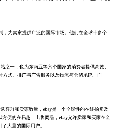
制，为卖家提供广泛的国际市场。他们在全球十多个
。
物网站之一，也为东南亚等六个国家的消费者提供高效、
支付方式、推广与广告服务以及物流与仓储系统。而
跃客群和卖家数量，ebay是一个全球性的在线拍卖及
方便的在易趣上出售商品，ebay允许卖家和买家在全
引了大量的国际用户。