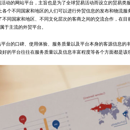
活动的网站平台，主旨也是为了全球贸易活动而设立的贸易类
上各个不同国家和地区的人们可以进行外贸信息的发布和物流服
不同国家和地区、不同文化层次的客商之间的交流合作，在目前
ress等都是属于主流的外贸平台。
平台的口碑、使用体验、服务质量以及平台本身的客源信息的
较好的平台往往在服务质量以及信息丰富程度等各个方面都是该